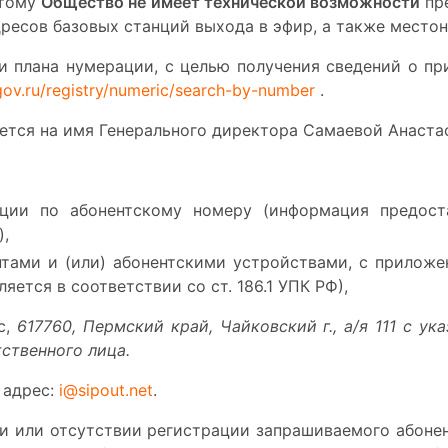
этому
Общество не имеет технической возможности
пр
дресов базовых станций выхода в эфир, а также место
и плана нумерации, с целью получения сведений о п
.gov.ru/registry/numeric/search-by-number
.
тся на имя Генерального директора Самаевой Анаста
ции по абонентскому номеру (информация предост
),
тами и (или) абонентскими устройствами, с приложен
ется в соответствии со ст. 186.1 УПК РФ),
с,
617760, Пермский край, Чайковский г., а/я 111
с ук
тственного лица.
 адрес:
i@sipout.net
.
и или отсутствии регистрации запрашиваемого абонен