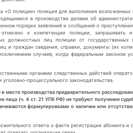
она «О полиции» полиция для выполнения возложенных 
одящимися в производстве делами об административ
енном порядке заявлений и сообщений о преступлени
 отнесено к компетенции полиции, запрашивать 
х должностных лиц полиции от государственных и
лиц и граждан сведения, справки, документы (их коп
 исключением случаев, когда федеральным законом у
ственными органами следственных действий операто
и уголовно-процессуального законодательства.
 в месте производства предварительного расследовани
е лица (ч. 4 ст. 21 УПК РФ) не требуют получения суде
аничиваются формулировками о наличии или отсутстви
ожительного ответа о факте регистрации абонента и 
ет ответить организация связи.