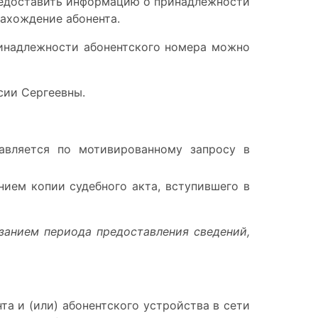
едоставить информацию о принадлежности
нахождение абонента
.
ринадлежности абонентского номера можно
сии Сергеевны.
авляется по мотивированному запросу в
ием копии судебного акта, вступившего в
азанием периода предоставления сведений
,
та и (или) абонентского устройства в сети