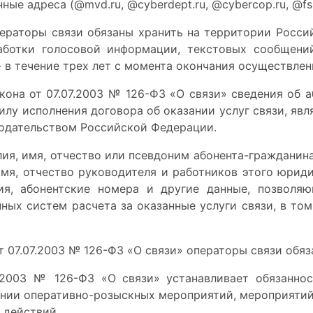
е адреса (@mvd.ru, @cyberdept.ru, @cybercop.ru, @fsb.r
ператоры связи обязаны хранить на территории Росс
работки голосовой информации, текстовых сообщений
-
в течение трех лет с момента окончания осуществлен
кона от 07.07.2003 № 126-ФЗ «О связи» сведения об 
илу исполнения договора об оказании услуг связи, яв
нодательством Российской Федерации.
лия, имя, отчество или псевдоним абонента-гражданин
имя, отчество руководителя и работников этого юриди
ия, абонентские номера и другие данные, позволя
ных систем расчета за оказанные услуги связи, в то
т 07.07.2003 № 126-ФЗ «О связи» операторы связи обя
7.2003 № 126-ФЗ «О связи» устанавливает обязаннос
ении оперативно-розыскных мероприятий, мероприяти
 действий.