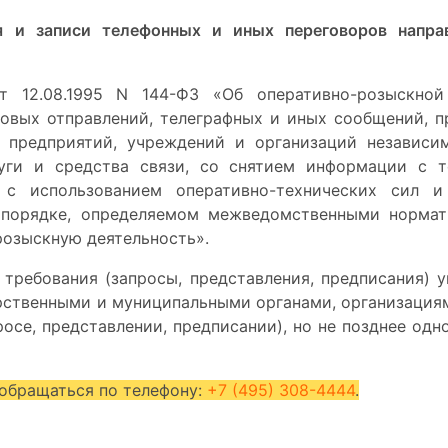
я и записи телефонных и иных переговоров напра
т 12.08.1995 N 144-ФЗ «Об оперативно-розыскной
товых отправлений, телеграфных и иных сообщений, 
 предприятий, учреждений и организаций независи
уги и средства связи, со снятием информации с те
 с использованием оперативно-технических сил 
в порядке, определяемом межведомственными норма
озыскную деятельность».
» требования (запросы, представления, предписания)
арственными и муниципальными органами, организаци
росе, представлении, предписании), но
не позднее одн
 обращаться по телефону:
+7 (495) 308-4444
.