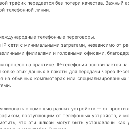
ой трафик передается без потери качества. Важный а
ной телефонной линии.
и
 международные телефонные переговоры.
й IP-сети с минимальными затратами, независимо от р
азличными филиалами и головными офисами, благодаря
им процесс на практике. IP-телефония основывается н
ковке этих данных в пакеты для передачи через IP-се
я на обычных компьютерах или специализированных 
тями.
еализовать с помощью разных устройств — от прост
рафиком, поступающим от телефонных устройств, и мог
етить, что эти шлюзы могут быть установлены как у