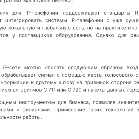
я разных масштабов бизнеса.
ния для IP-телефонии поддерживают стандарты H
ет интегрировать системы IP-телефонии с уже суще
ную локальную и глобальную сеть, но на практике мн
ртов у поставщиков оборудования. Однако для ре
 IP-сети можно описать следующим образом: вход
 обрабатывает сигнал с помощью карты голосового о
информации к другому шлюзу на приемной стороне се
ем алгоритмов G.711 или G.729 и пакеты данных перед
мощным инструментом для бизнеса, позволяя значите
исами и филиалами. Применение таких технологий в
ильности работы.